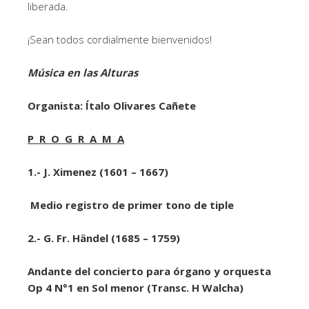
liberada.
¡Sean todos cordialmente bienvenidos!
Música en las Alturas
Organista: Ítalo Olivares Cañete
P R O G R A M A
1.- J. Ximenez (1601 – 1667)
Medio registro de primer tono de tiple
2.- G. Fr. Händel (1685 – 1759)
Andante del concierto para órgano y orquesta
Op 4 N°1 en Sol menor (Transc. H Walcha)