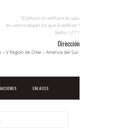
"Si Jehová no edificare la casa,
en vano trabajan los que la edifican."
Salmo 127:1
Dirección
 – V Región de Chile – América del Sur.
NACIONES
ENLACES