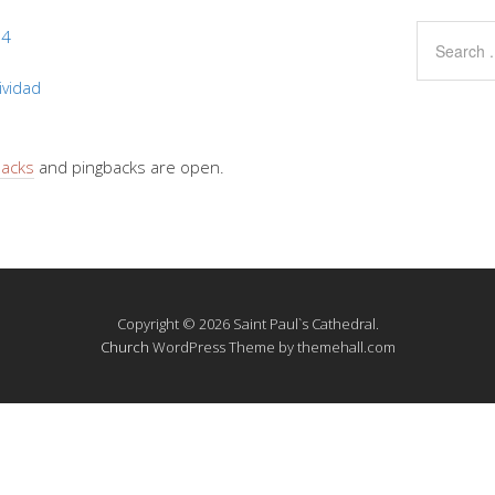
24
ividad
backs
and pingbacks are open.
Copyright © 2026 Saint Paul`s Cathedral.
Church
WordPress Theme by themehall.com