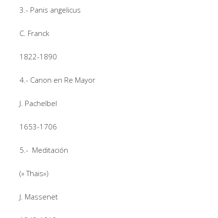
3.- Panis angelicus
C. Franck
1822-1890
4.- Canon en Re Mayor
J. Pachelbel
1653-1706
5.- Meditación
(» Thais»)
J. Massenet