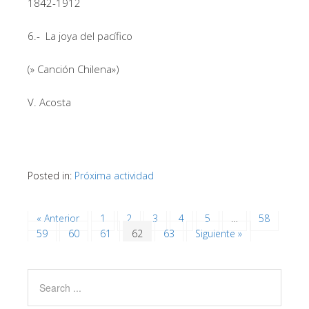
1842-1912
6.- La joya del pacífico
(» Canción Chilena»)
V. Acosta
Posted in:
Próxima actividad
« Anterior
1
2
3
4
5
…
58
59
60
61
62
63
Siguiente »