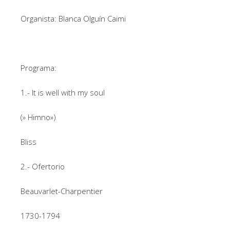
Organista: Blanca Olguín Caimi
Programa:
1.- It is well with my soul
(» Himno»)
Bliss
2.- Ofertorio
Beauvarlet-Charpentier
1730-1794