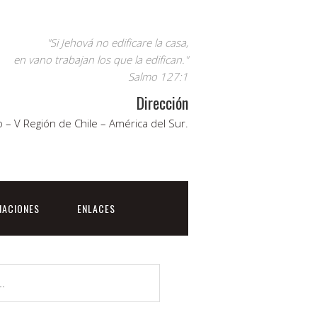
"Si Jehová no edificare la casa,
en vano trabajan los que la edifican."
Salmo 127:1
Dirección
 – V Región de Chile – América del Sur.
NACIONES
ENLACES