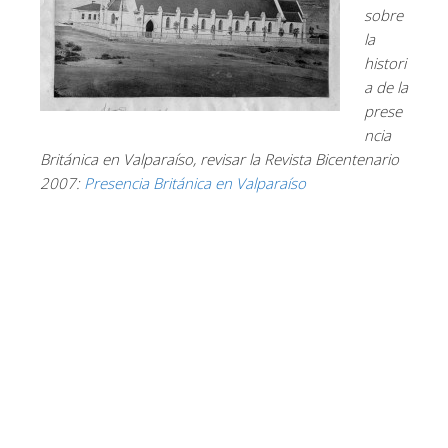
sobre
la
histori
a de la
prese
ncia
Británica en Valparaíso, revisar la Revista Bicentenario
2007:
Presencia Británica en Valparaíso