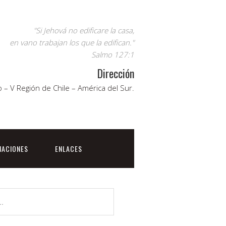
"Si Jehová no edificare la casa,
en vano trabajan los que la edifican."
Salmo 127:1
Dirección
 – V Región de Chile – América del Sur.
NACIONES
ENLACES