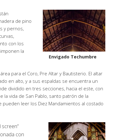
stán
madera de pino
os y pernos,
curvas,
unto con los
, imponen la
Envigado Techumbre
área para el Coro, Pre Altar y Bautisterio. El altar
uado en alto, y a sus espaldas se encuentra un
ande dividido en tres secciones, hacia el este, con
e la vida de San Pablo, santo patrón de la
 Se pueden leer los Diez Mandamientos al costado
 screen”
ionada con